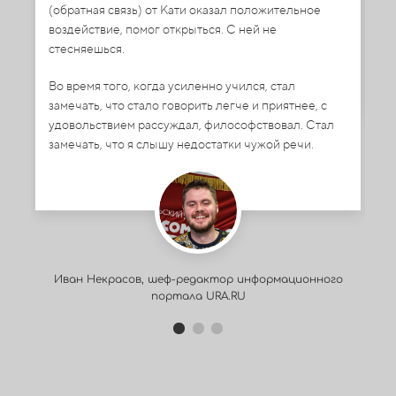
со
(обратная связь) от Кати оказал положительное
го
воздействие, помог открыться. С ней не
за
стесняешься.
Во время того, когда усиленно учился, стал
замечать, что стало говорить легче и приятнее, с
удовольствием рассуждал, философствовал. Стал
замечать, что я слышу недостатки чужой речи.
И
Иван Некрасов, шеф-редактор информационного
портала URA.RU