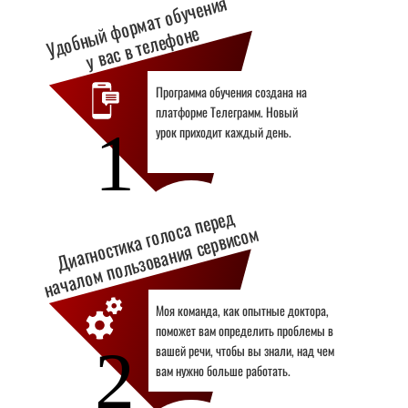
Удобный формат обучения
у вас в телефоне
Программа обучения создана на
платформе Телеграмм. Новый
1
урок приходит каждый день.
Д
и
аг
н
о
ст
и
к
а г
о
с
а
п
е
р
е
д
н
а
ч
а
л
о
м
п
о
л
ь
з
о
в
а
н
и
я
с
е
р
в
и
с
о
л
о
м
Моя команда, как опытные доктора,
поможет вам определить проблемы в
2
вашей речи, чтобы вы знали, над чем
вам нужно больше работать.