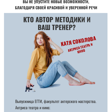
ВЫ НЕ УПУСТИТЕ НОВЫЕ ВОЗМОЖНОСТИ,
БЛАГОДАРЯ СВОЕЙ КРАСИВОЙ И УВЕРЕННОЙ РЕЧИ
КТО АВТОР МЕТОДИКИ И
ВАШ ТРЕНЕР?
КАТЯ СОКОЛОВА
АКТР
ИСА ТЕАТРА
И
К
И
Н
О
Выпускница ЕГТИ, факультет актерского мастерства.
Актриса театра и кино;