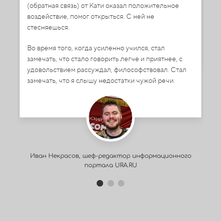
со
(обратная связь) от Кати оказал положительное
го
воздействие, помог открыться. С ней не
за
стесняешься.
Во время того, когда усиленно учился, стал
замечать, что стало говорить легче и приятнее, с
удовольствием рассуждал, философствовал. Стал
замечать, что я слышу недостатки чужой речи.
И
Иван Некрасов, шеф-редактор информационного
портала URA.RU