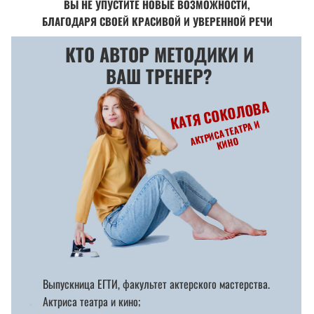
ВЫ НЕ УПУСТИТЕ НОВЫЕ ВОЗМОЖНОСТИ,
БЛАГОДАРЯ СВОЕЙ КРАСИВОЙ И УВЕРЕННОЙ РЕЧИ
КТО АВТОР МЕТОДИКИ И
ВАШ ТРЕНЕР?
КАТЯ СОКОЛОВА
АКТР
ИСА ТЕАТРА
И
К
И
Н
О
Выпускница ЕГТИ, факультет актерского мастерства.
Актриса театра и кино;