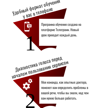
Удобный формат обучения
у вас в телефоне
Программа обучения создана на
платформе Телеграмм. Новый
1
урок приходит каждый день.
Д
и
аг
н
о
ст
и
к
а г
о
с
а
п
е
р
е
д
н
а
ч
а
л
о
м
п
о
л
ь
з
о
в
а
н
и
я
с
е
р
в
и
с
о
л
о
м
Моя команда, как опытные доктора,
поможет вам определить проблемы в
2
вашей речи, чтобы вы знали, над чем
вам нужно больше работать.