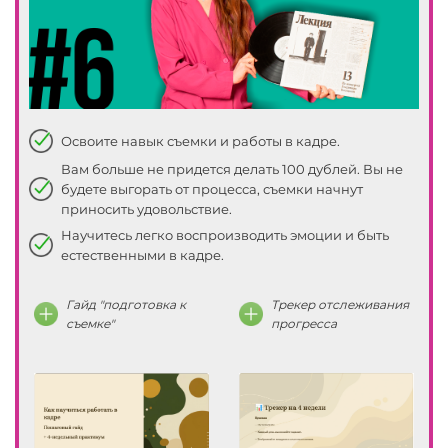
25
26
27
Освоите навык съемки и работы в кадре.
28
Вам больше не придется делать 100 дублей. Вы не
будете выгорать от процесса, съемки начнут
29
приносить удовольствие.
Научитесь легко воспроизводить эмоции и быть
30
естественными в кадре.
31
Гайд "подготовка к
Трекер отслеживания
съемке"
прогресса
32
33