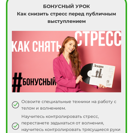
37
14
БОНУСНЫЙ УРОК
38
15
Как снизить стресс перед публичным
выступлением
39
16
40
17
41
18
42
19
43
20
44
21
Освоите специальные техники на работу с
45
22
телом и волнением.
Научитесь контролировать стресс,
46
23
перестанете задыхаться от волнения,
научитесь контролировать трясущиеся руки