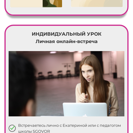
34
35
00
36
ИНДИВИДУАЛЬНЫЙ УРОК
01
37
Личная онлайн-встреча
02
38
03
39
04
40
05
41
06
42
07
43
Встречаетесь лично с Екатериной или с педагогом
школы SGOVOR