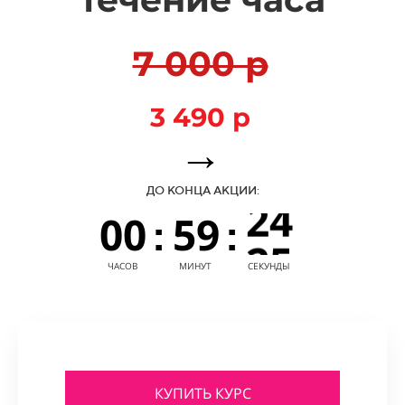
18
54
19
55
7 000 р
20
56
3 490 р
21
57
→
22
58
ДО КОНЦА АКЦИИ:
23
00
59
:
:
24
01
ЧАСОВ
МИНУТ
СЕКУНДЫ
25
02
26
03
27
04
КУПИТЬ КУРС