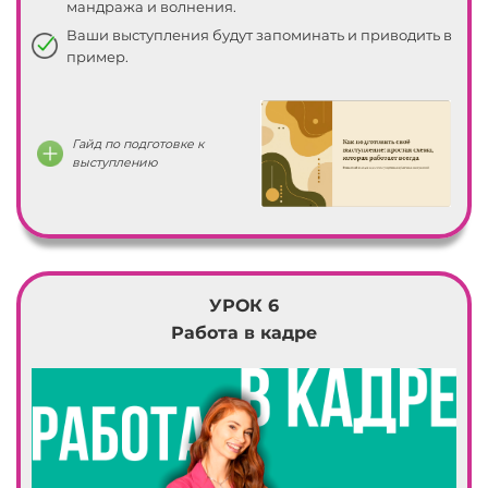
15
мандража и волнения.
Ваши выступления будут запоминать и приводить в
16
пример.
17
Гайд по подготовке к
18
выступлению
19
20
УРОК 6
21
Работа в кадре
22
23
24