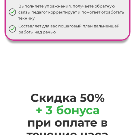
08
44
Выполняете упражнения, получаете обратную
09
связь, педагог корректирует и помогает отработать
45
технику.
10
Составляет для вас пошаговый план дальнейшей
46
работы над речью.
11
47
12
48
13
49
14
50
Скидка 50%
15
51
+ 3 бонуса
16
52
при оплате в
17
53
течение часа