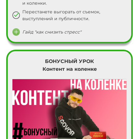
47
и коленки.
Перестанете выгорать от съемок,
48
выступлений и публичности.
49
Гайд "как снизить стресс"
50
51
БОНУСНЫЙ УРОК
Контент на коленке
52
53
54
55
56