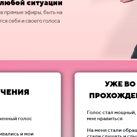
 любой ситуации
 в прямые эфиры, быть на
тся себя и своего голоса
УЖЕ ВО
УЧЕНИЯ
ПРОХОЖДЕ
Голос стал мощный, 
венный голос
мне нравиться
На меня стали обра
ивались и мои
стали слушать и сл