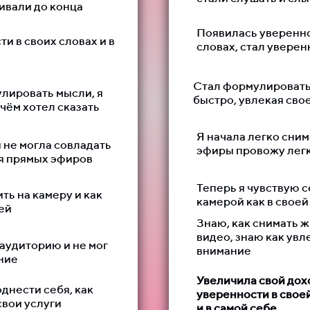
ивали до конца
Появилась увереннос
и в своих словах и в
словах, стал уверен
Стал формулировать
лировать мысли, я
быстро, увлекая сво
 чём хотел сказать
Я начала легко сним
 не могла совладать
эфиры провожу легк
мя прямых эфиров
Теперь я чувствую 
ить на камеру и как
камерой как в своей
ей
Знаю, как снимать ж
видео, знаю как увл
аудиторию и не мог
внимание
ние
Увеличила свой дох
однести себя, как
уверенности в своей
свои услуги
и в самой себе