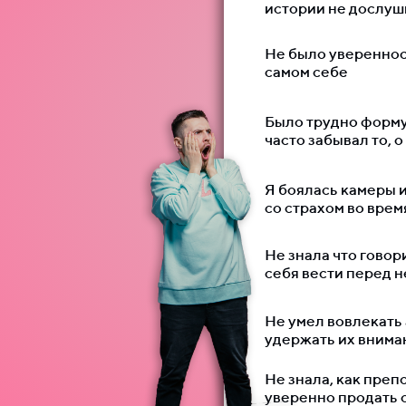
истории не дослуш
Не было уверенност
самом себе
Было трудно форму
часто забывал то, о
Я боялась камеры и
со страхом во вре
Не знала что говор
себя вести перед н
Не умел вовлекать 
удержать их внима
Не знала, как преп
уверенно продать 