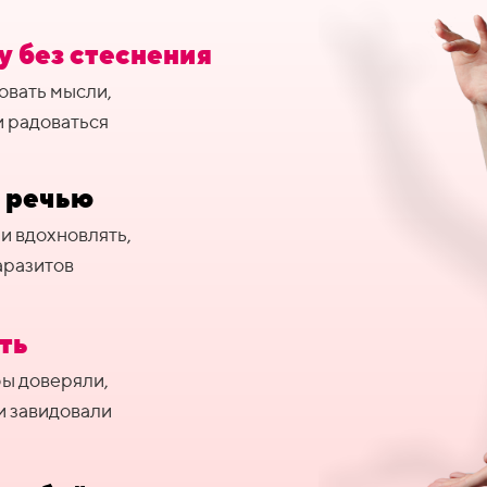
у без стеснения
овать мысли,
и радоваться
и речью
и вдохновлять,
паразитов
ть
бы доверяли,
и завидовали