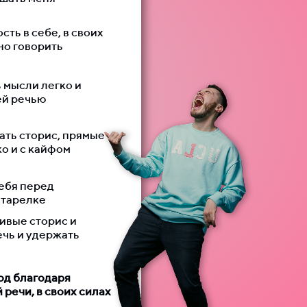
ть в себе, в своих
но говорить
 мысли легко и
ей речью
ать сторис, прямые
о и с кайфом
себя перед
 тарелке
ивые сторис и
ечь и удержать
од благодаря
 речи, в своих силах