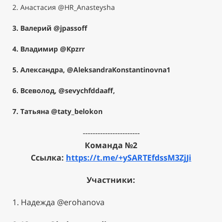
2. Анастасия
@HR_Anasteysha
3. Валерий
@jpassoff
4. Владимир
@Kpzrr
5.
Александра,
@AleksandraKonstantinovna1
6.
Всеволод,
@sevychfddaaff
,
7.
Татьяна
@taty_belokon
-----------------------
Команда №2
Ссылка:
https://t.me/+ySARTEfdssM3ZjJi
Участники:
1. Надежда
@erohanova