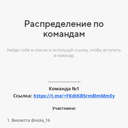
Распределение по
командам
Найди себя в списке и используй ссылку, чтобы вступить
в команду:
-----------------------
Команда №1
Ссылка:
https://t.me/+FKdtKB5rm8lmMmEy
Участники:
1. Виолетта @viola_16