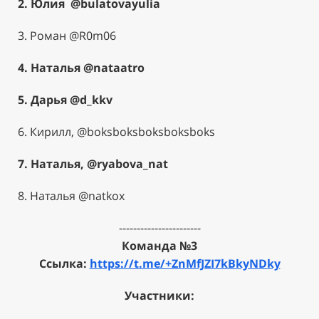
2. Юлия
@bulatovayulia
3. Роман
@R0m06
4. Наталья @nataatro
5. Дарья
@d_kkv
6.
Кирилл,
@boksboksboksboksboks
7.
Наталья,
@ryabova_nat
8. Наталья
@natkox
-----------------------
Команда №3
Ссылка:
https://t.me/+ZnMfJZI7kBkyNDky
Участники: