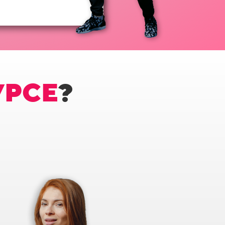
УРСЕ
?