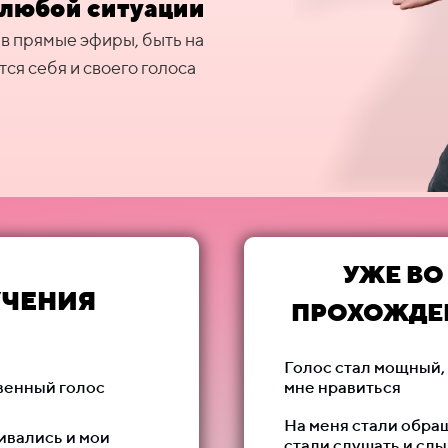
 любой ситуации
 в прямые эфиры, быть на
тся себя и своего голоса
УЖЕ ВО
УЧЕНИЯ
ПРОХОЖДЕ
Голос стал мощный, 
венный голос
мне нравиться
На меня стали обра
ивались и мои
стали слушать и сл