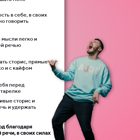
ть в себе, в своих
но говорить
 мысли легко и
ей речью
ать сторис, прямые
о и с кайфом
себя перед
 тарелке
ивые сторис и
ечь и удержать
од благодаря
 речи, в своих силах