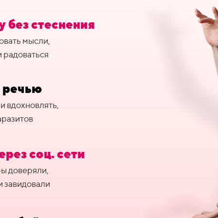
у без стеснения
овать мысли,
и радоваться
и речью
и вдохновлять,
паразитов
ерез соц. сети
бы доверяли,
и завидовали