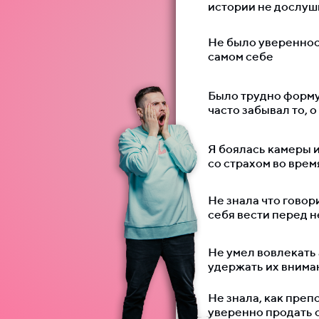
истории не дослуш
Не было уверенност
самом себе
Было трудно форму
часто забывал то, о
Я боялась камеры и
со страхом во вре
Не знала что говор
себя вести перед н
Не умел вовлекать 
удержать их внима
Не знала, как преп
уверенно продать 