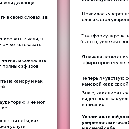
ивали до конца
Появилась увереннос
и в своих словах и в
словах, стал уверен
Стал формулировать
лировать мысли, я
быстро, увлекая сво
 чём хотел сказать
Я начала легко сним
 не могла совладать
эфиры провожу легк
мя прямых эфиров
Теперь я чувствую 
ить на камеру и как
камерой как в своей
ей
Знаю, как снимать ж
видео, знаю как увл
аудиторию и не мог
внимание
ние
Увеличила свой дох
однести себя, как
уверенности в своей
свои услуги
и в самой себе