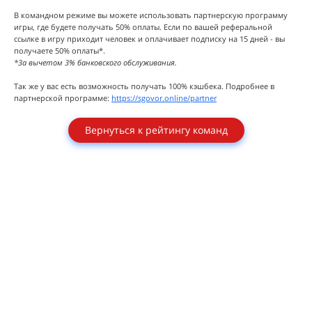
В командном режиме вы можете использовать партнерскую программу
игры, где будете получать 50% оплаты. Если по вашей реферальной
ссылке в игру приходит человек и оплачивает подписку на 15 дней - вы
получаете 50% оплаты*.
*За вычетом 3% банковского обслуживания.
Так же у вас есть возможность получать 100% кэшбека. Подробнее в
партнерской программе:
https://sgovor.online/partner
Вернуться к рейтингу команд